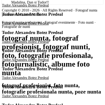
Madalina, Dan si Tudor!!
Tudor Alexandru Botez Predeal
Copyright © 2010 - 2026 · All Rights Reserved · Fotograf nunta
Tudor Alexandru Botez Predeal
profesionist Gabriel Mitran
Fotograf nunta profesionist · Fotograf evenimente · Foto nunti ·
Tudor Alexandru Botez Predeal
Fotografie de nunti
Tudor Alexandru Botez Predeal
fotograf nunta, fotograf
Tudor Alexandru Botez Predeal
profesionist, fotograf nunti,
Tudor Alexandru Botez Predeal
foto, fotografie profesionala,
Tudor Alexandru Botez Predeal
fotojurnalistic, albume foto
Tudor Alexandru Botez Predeal
nunta
Tudor Alexandru Botez Predeal
fotograf profesionist, foto nunta,
Tudor Alexandru Botez Predeal
fotografie profesionala nunta, poze nunta
Tudor Alexandru Botez Predeal