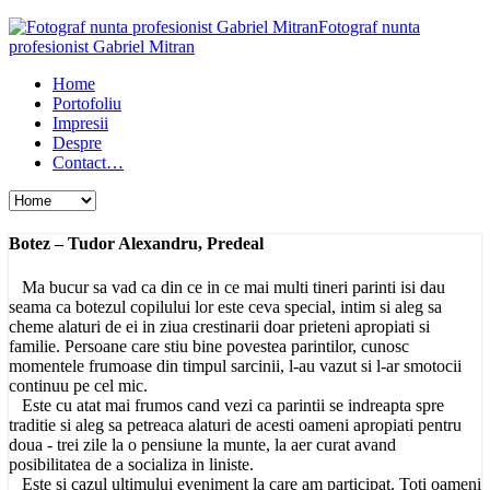
Fotograf nunta
profesionist Gabriel Mitran
Home
Portofoliu
Impresii
Despre
Contact…
Botez – Tudor Alexandru, Predeal
Ma bucur sa vad ca din ce in ce mai multi tineri parinti isi dau
seama ca botezul copilului lor este ceva special, intim si aleg sa
cheme alaturi de ei in ziua crestinarii doar prieteni apropiati si
familie. Persoane care stiu bine povestea parintilor, cunosc
momentele frumoase din timpul sarcinii, l-au vazut si l-ar smotocii
continuu pe cel mic.
Este cu atat mai frumos cand vezi ca parintii se indreapta spre
traditie si aleg sa petreaca alaturi de acesti oameni apropiati pentru
doua - trei zile la o pensiune la munte, la aer curat avand
posibilitatea de a socializa in liniste.
Este si cazul ultimului eveniment la care am participat. Toti oameni