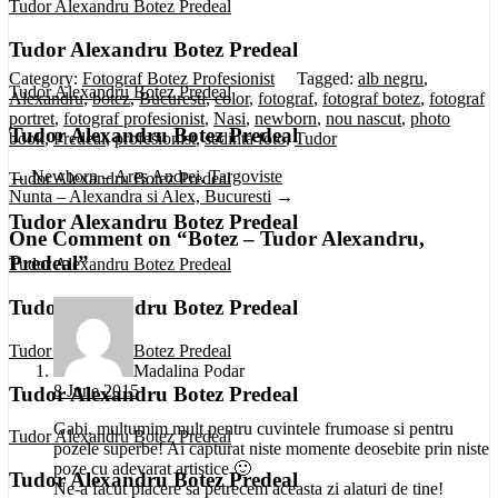
Tudor Alexandru Botez Predeal
Tudor Alexandru Botez Predeal
Category:
Fotograf Botez Profesionist
Tagged:
alb negru
,
Tudor Alexandru Botez Predeal
Alexandru
,
botez
,
Bucuresti
,
color
,
fotograf
,
fotograf botez
,
fotograf
portret
,
fotograf profesionist
,
Nasi
,
newborn
,
nou nascut
,
photo
Tudor Alexandru Botez Predeal
book
,
Predeal
,
profesionist
,
sedinta foto
,
Tudor
←
Newborn – Ares Andrei, Targoviste
Tudor Alexandru Botez Predeal
Nunta – Alexandra si Alex, Bucuresti
→
Tudor Alexandru Botez Predeal
One Comment on “
Botez – Tudor Alexandru,
Predeal
”
Tudor Alexandru Botez Predeal
Tudor Alexandru Botez Predeal
Tudor Alexandru Botez Predeal
Madalina Podar
8 June 2015
Tudor Alexandru Botez Predeal
Gabi, multumim mult pentru cuvintele frumoase si pentru
Tudor Alexandru Botez Predeal
pozele superbe! Ai capturat niste momente deosebite prin niste
poze cu adevarat artistice 🙂
Tudor Alexandru Botez Predeal
Ne-a facut placere sa petrecem aceasta zi alaturi de tine!