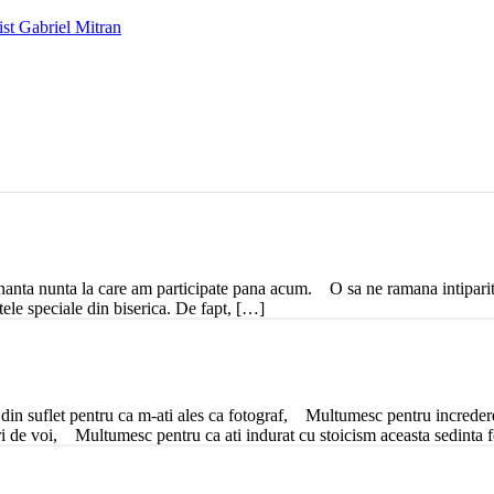
ist Gabriel Mitran
anta nunta la care am participate pana acum. O sa ne ramana intiparite
tele speciale din biserica. De fapt, […]
in suflet pentru ca m-ati ales ca fotograf, Multumesc pentru increder
uri de voi, Multumesc pentru ca ati indurat cu stoicism aceasta sedin