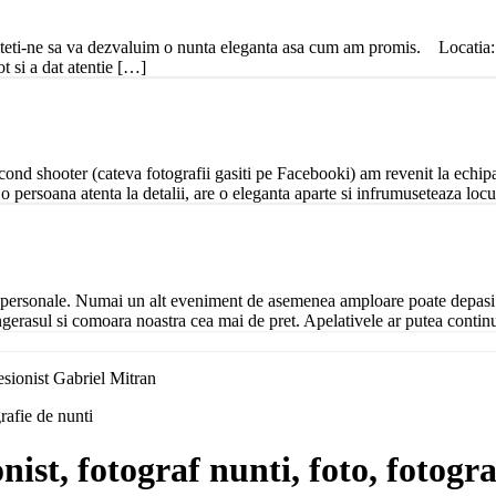
ti-ne sa va dezvaluim o nunta eleganta asa cum am promis. Locatia: O 
t si a dat atentie […]
ond shooter (cateva fotografii gasiti pe Facebooki) am revenit la echi
o persoana atenta la detalii, are o eleganta aparte si infrumuseteaza loc
 personale. Numai un alt eveniment de asemenea amploare poate depasi b
ingerasul si comoara noastra cea mai de pret. Apelativele ar putea conti
sionist Gabriel Mitran
rafie de nunti
ist, fotograf nunti, foto, fotogra