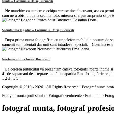
Nunta – Cosmina si Doru, Bucuresti
Ne mandrim ca suntem o echipa care se tine de cuvant, asa ca permite
cum ne-a obisnuit de la sedinta foto, mireasa si-a pus amprenta sa pe to
Sedinta foto logodna – Cosmina si Doru, Bucuresti
Dupa prima nunta fotografiata cu un telefon mobil din postura de sec
oamenii sunt talentati dar unii sunt intradevar speciali. Cosmina este 
Newborn – Ema Ioana, Bucuresti
La cererea publicului va prezentam cateva fotografii foarte intime si
41 de saptamani de asteptare si-a facut aparitia Ema Ioana, fericirea, 
1
2
3
…
5
»
Copyright © 2010 - 2026 · All Rights Reserved · Fotograf nunta profe
Fotograf nunta profesionist · Fotograf evenimente · Foto nunti · Fotog
fotograf nunta, fotograf profesion