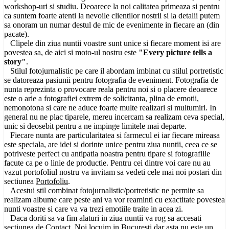
workshop-uri si studiu. Deoarece la noi calitatea primeaza si pentru
ca suntem foarte atenti la nevoile clientilor nostrii si la detalii putem
sa onoram un numar destul de mic de evenimente in fiecare an (din
pacate).
Clipele din ziua nuntii voastre sunt unice si fiecare moment isi are
povestea sa, de aici si moto-ul nostru este
"Every picture tells a
story"
.
Stilul fotojurnalistic pe care il abordam imbinat cu stilul portretistic
se datoreaza pasiunii pentru fotografia de eveniment. Fotografia de
nunta reprezinta o provocare reala pentru noi si o placere deoarece
este o arie a fotografiei extrem de solicitanta, plina de emotii,
nemonotona si care ne aduce foarte multe realizari si multumiri. In
general nu ne plac tiparele, mereu incercam sa realizam ceva special,
unic si deosebit pentru a ne impinge limitele mai departe.
Fiecare nunta are particularitatea si farmecul ei iar fiecare mireasa
este speciala, are idei si dorinte unice pentru ziua nuntii, ceea ce se
potriveste perfect cu antipatia noastra pentru tipare si fotografiile
facute ca pe o linie de productie. Pentru cei dintre voi care nu au
vazut portofoliul nostru va invitam sa vedeti cele mai noi postari din
sectiunea
Portofoliu
.
Acestui stil combinat fotojurnalistic/portretistic ne permite sa
realizam albume care peste ani va vor reaminti cu exactitate povestea
nunti voastre si care va va trezi emotiile traite in acea zi.
Daca doriti sa va fim alaturi in ziua nuntii va rog sa accesati
sectiunea de
Contact
. Noi locuim in Bucuresti dar asta nu este un