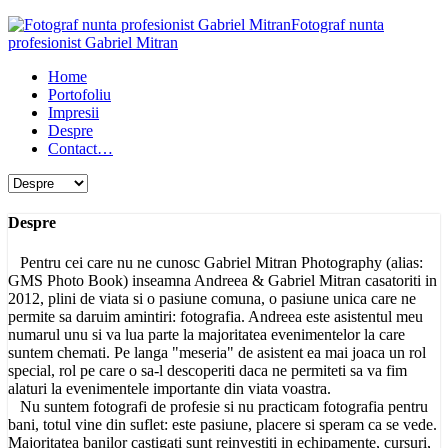
Fotograf nunta
profesionist Gabriel Mitran
Home
Portofoliu
Impresii
Despre
Contact…
Despre
Pentru cei care nu ne cunosc Gabriel Mitran Photography (alias:
GMS Photo Book) inseamna Andreea & Gabriel Mitran casatoriti in
2012, plini de viata si o pasiune comuna, o pasiune unica care ne
permite sa daruim amintiri: fotografia. Andreea este asistentul meu
numarul unu si va lua parte la majoritatea evenimentelor la care
suntem chemati. Pe langa "meseria" de asistent ea mai joaca un rol
special, rol pe care o sa-l descoperiti daca ne permiteti sa va fim
alaturi la evenimentele importante din viata voastra.
Nu suntem fotografi de profesie si nu practicam fotografia pentru
bani, totul vine din suflet: este pasiune, placere si speram ca se vede.
Majoritatea banilor castigati sunt reinvestiti in echipamente, cursuri,