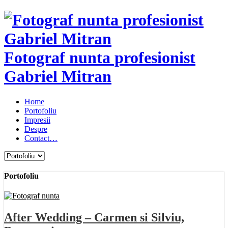
Fotograf nunta profesionist
Gabriel Mitran
Home
Portofoliu
Impresii
Despre
Contact…
Portofoliu
After Wedding – Carmen si Silviu,