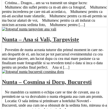
Cristina... Dragos... am sa va transmit un singur lucru:
Multumesc din suflet pentru ca m-ati ales ca fotograf, Multumesc
pentru increderea pe care mi-ati acordat-o, Multumesc pentru ca
mi-ati ascultat toate sfaturile, Multumesc pentru ca mi-ati permis sa
ma bucur alaturi de voi, Multumesc pentru ca ati indurat cu
stoicism aceasta sedinta foto, Multumesc pentru […]
Nunta – Ana si Vali, Targoviste
Povestim de nunta aceasta tuturor din primul moment in care ne-
am despartit de ei, am lucrat pe tot parcursul evenimentului cu cea
mai mare placere, am lucrat dupa cu cea mai mare pasiune ca sa
finalizam toate fotografiile si sa revedem totul o data si inca o data
pentru un produs final perfect. Ana si […]
Nunta – Cosmina si Doru, Bucuresti
Ne mandrim ca suntem o echipa care se tine de cuvant, asa ca
permiteti-ne sa va dezvaluim o nunta eleganta asa cum am promis.
Locatia: O sala intima si primitoare a hotelului Novotel -
Bucuresti, unde asa cum ne-a obisnuit de la sedinta foto, mireasa si-a