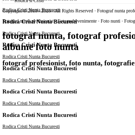
Rodica si Cristi
Rodica Cristi Nunta Bucuresti
Copyright © 2010 - 2026 · All Rights Reserved · Fotograf nunta profe
Rodica Cristi Nunta Bucuresti
Fotograf nunta profesionist · Fotograf evenimente · Foto nunti · Fotog
fotograf nunta, fotograf profesion
Rodica Cristi Nunta Bucuresti
albume foto nunta
Rodica Cristi Nunta Bucuresti
Rodica Cristi Nunta Bucuresti
fotograf profesionist, foto nunta, fotograf
Rodica Cristi Nunta Bucuresti
Rodica Cristi Nunta Bucuresti
Rodica Cristi Nunta Bucuresti
Rodica Cristi Nunta Bucuresti
Rodica Cristi Nunta Bucuresti
Rodica Cristi Nunta Bucuresti