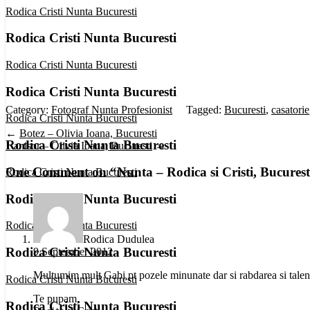
Rodica Cristi Nunta Bucuresti
Rodica Cristi Nunta Bucuresti
Rodica Cristi Nunta Bucuresti
Rodica Cristi Nunta Bucuresti
Category:
Fotograf Nunta Profesionist
Tagged:
Bucuresti
,
casatorie
Rodica Cristi Nunta Bucuresti
←
Botez – Olivia Ioana, Bucuresti
Rodica Cristi Nunta Bucuresti
1 anisor – Olivia Ioana, Bucuresti
→
One Comment on “
Nunta – Rodica si Cristi, Bucurest
Rodica Cristi Nunta Bucuresti
Rodica Cristi Nunta Bucuresti
Rodica Cristi Nunta Bucuresti
Rodica Dudulea
Rodica Cristi Nunta Bucuresti
9 September 2012
Multumim mult Gabi pt pozele minunate dar si rabdarea si talentu
Rodica Cristi Nunta Bucuresti
Te pupam,
Rodica Cristi Nunta Bucuresti