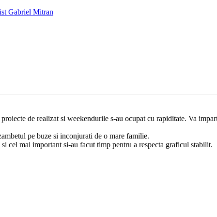
ist Gabriel Mitran
roiecte de realizat si weekendurile s-au ocupat cu rapiditate. Va impart
 zambetul pe buze si inconjurati de o mare familie.
i cel mai important si-au facut timp pentru a respecta graficul stabilit.