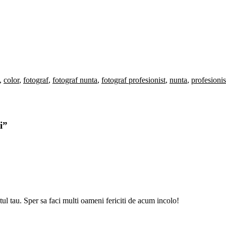
,
color
,
fotograf
,
fotograf nunta
,
fotograf profesionist
,
nunta
,
profesionis
i
”
l tau. Sper sa faci multi oameni fericiti de acum incolo!