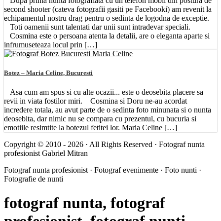
Dupa prima nunta fotografiata cu un telefon mobil din postura de
second shooter (cateva fotografii gasiti pe Facebooki) am revenit la
echipamentul nostru drag pentru o sedinta de logodna de exceptie.
Toti oamenii sunt talentati dar unii sunt intradevar speciali.
Cosmina este o persoana atenta la detalii, are o eleganta aparte si
infrumuseteaza locul prin […]
Botez – Maria Celine, Bucuresti
Asa cum am spus si cu alte ocazii... este o deosebita placere sa
revii in viata fostilor miri. Cosmina si Doru ne-au acordat
incredere totala, au avut parte de o sedinta foto minunata si o nunta
deosebita, dar nimic nu se compara cu prezentul, cu bucuria si
emotiile resimtite la botezul fetitei lor. Maria Celine […]
Copyright © 2010 - 2026 · All Rights Reserved · Fotograf nunta
profesionist Gabriel Mitran
Fotograf nunta profesionist · Fotograf evenimente · Foto nunti ·
Fotografie de nunti
fotograf nunta, fotograf